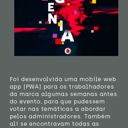
Foi desenvolvida uma mobile web
app (PWA) para os trabalhadores
da marca algumas semanas antes
do evento, para que pudessem
votar nas temáticas a abordar
pelos administradores. Também
ali se encontravam todas as