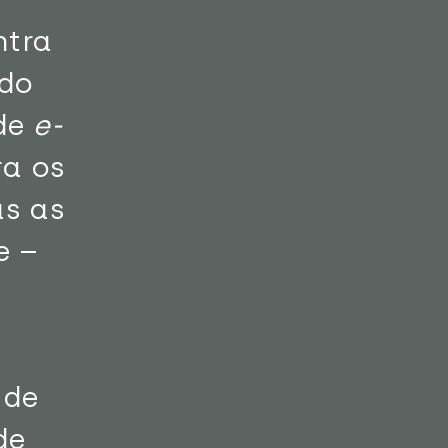
ntra
ado
 de
e-
ra os
as as
e –
 de
de