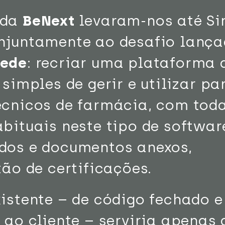
 da
BeNext
levaram-nos até Si
njuntamente ao desafio lanç
mede
: recriar uma plataforma
simples de gerir e utilizar pa
écnicos de farmácia, com tod
bituais neste tipo de softwar
dos e documentos anexos,
tão de certificações.
istente – de código fechado e
 ao cliente – serviria apenas 