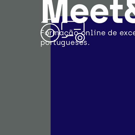
Meet
Formação online de exc
portugueses.