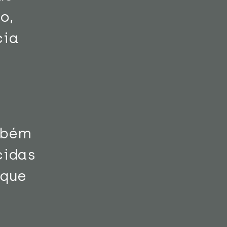
o,
cia
mbém
idas
que