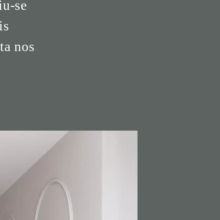
iu-se
is
ta nos