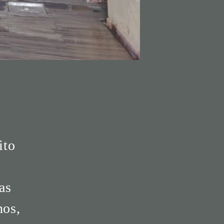
ito
as
hos,