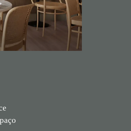
ce
spaço