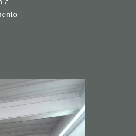
o a
mento