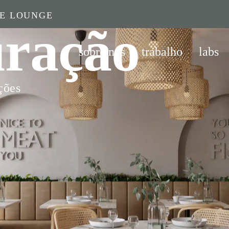
CE LOUNGE
uração
sobre nós
trabalho
labs
ções