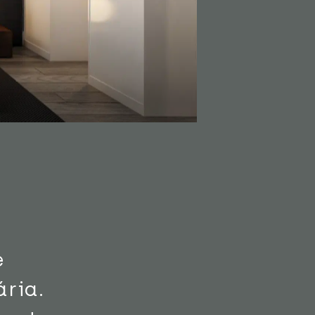
e
ria.