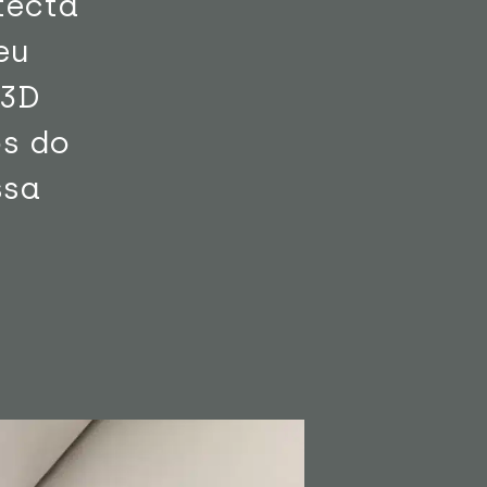
tecta
eu
 3D
s do
ssa