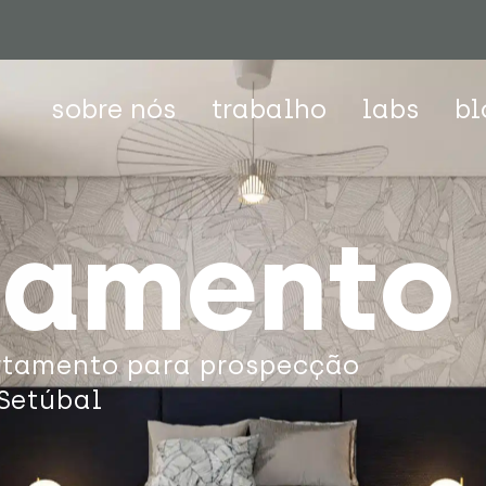
sobre nós
trabalho
labs
bl
tamento
rtamento para prospecção
 Setúbal