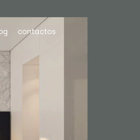
og
contactos