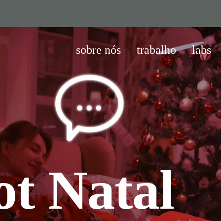
sobre nós
trabalho
labs
t Natal