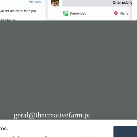
geral@thecreativefarm.pt
facebook
instagram
linkedin
política de privacidade
tos.